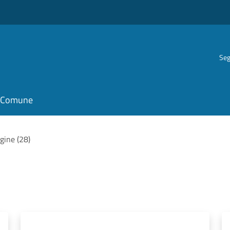
Seg
il Comune
agine (28)