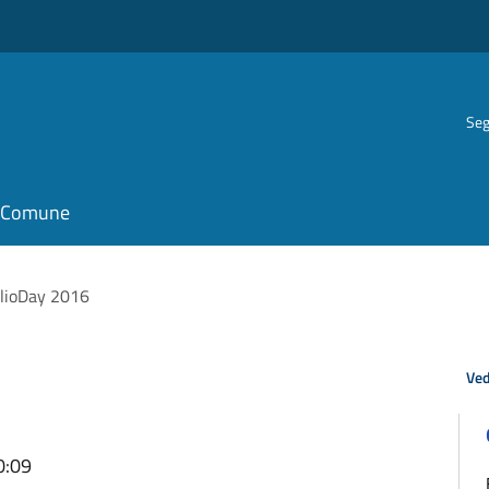
Seg
il Comune
blioDay 2016
Ved
0:09