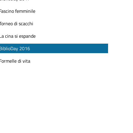
Fascino femminile
Torneo di scacchi
La cina si espande
BiblioDay 2016
Formelle di vita