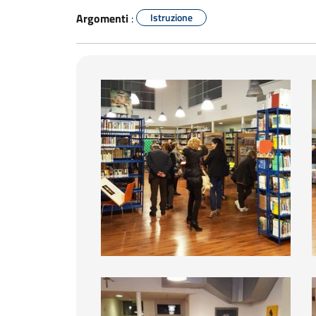
Argomenti
:
Istruzione
BiblioDay 2016
BiblioDay 2016