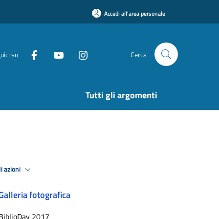
Accedi all'area personale
uici su
Cerca
Tutti gli argomenti
i azioni
Galleria fotografica
BiblioDay 2017