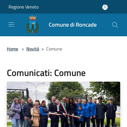
Salta al contenuto principale
Regione Veneto
Comune di Roncade
Home
>
Novità
>
Comune
Comunicati: Comune