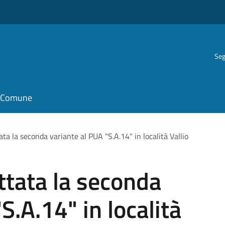
Seg
il Comune
ata la seconda variante al PUA "S.A.14" in località Vallio
ttata la seconda
S.A.14" in località