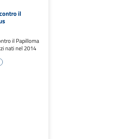
contro il
us
ntro il Papilloma
zzi nati nel 2014
e