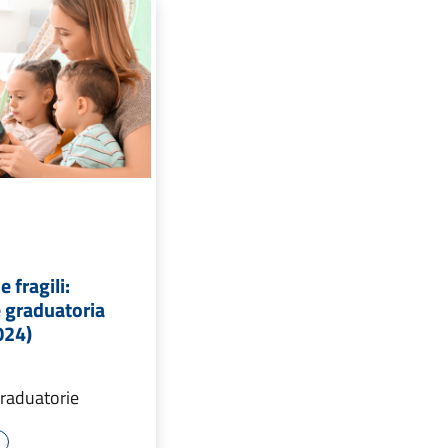
 fragili:
 graduatoria
024)
graduatorie
e