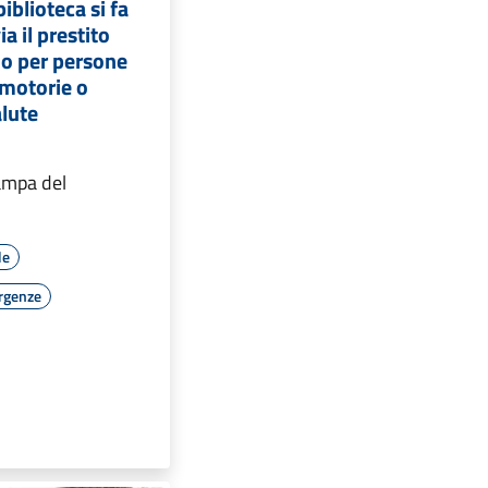
iblioteca si fa
ia il prestito
lio per persone
 motorie o
alute
ampa del
le
rgenze