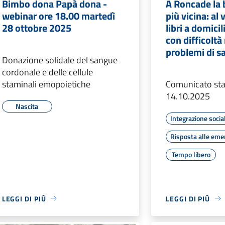
Bimbo dona Papà dona -
A Roncade la b
webinar ore 18.00 martedì
più vicina: al v
28 ottobre 2025
libri a domici
con difficoltà
problemi di s
Donazione solidale del sangue
cordonale e delle cellule
staminali emopoietiche
Comunicato st
14.10.2025
Nascita
Integrazione socia
Risposta alle eme
Tempo libero
LEGGI DI PIÙ
LEGGI DI PIÙ