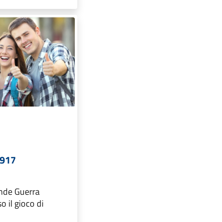
1917
ande Guerra
o il gioco di