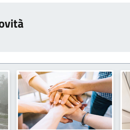
ovità