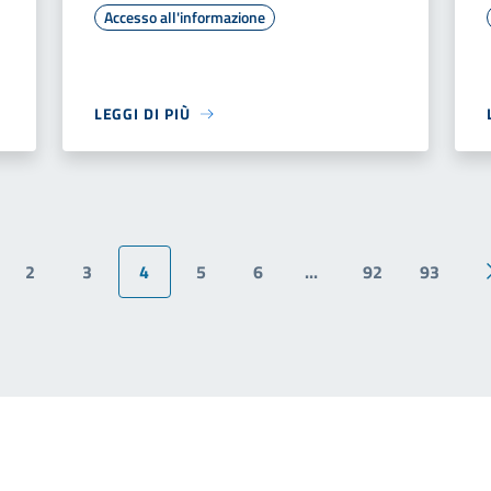
Accesso all'informazione
LEGGI DI PIÙ
2
3
4
5
6
...
92
93
ina precedente