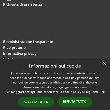
Richiesta di assistenza
Amministrazione trasparente
Albo pretorio
Informativa privacy
Note legali
×
Dichiarazione di accessibilità
Informazioni sui cookie
Questo sito web utilizza cookie tecnici e assimilati strettamente
necessari al corretto funzionamento e alla navigazione del sito,
nonché un cookie tecnico analitico al solo fine di elaborare
informazioni statistiche, aggregate e anonime.
RSS
Copyright © 2026 • Comune di
Per maggiori dettagli, può consultare la cookie policy al seguente
link
Accessibilità
Roncade • Powered by
Privacy
Municipium
Accesso
•
RIFIUTA TUTTO
ACCETTA TUTTO
Cookie
redazione