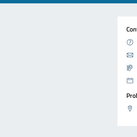
Con
Prob