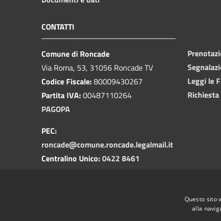
CONTATTI
Prenotaz
Comune di Roncade
Segnalazi
Via Roma, 53, 31056 Roncade TV
Leggi le 
Codice Fiscale:
80009430267
Richiesta
Partita IVA:
00487110264
PAGOPA
PEC:
roncade@comune.roncade.legalmail.it
Centralino Unico:
0422 8461
Numero Verde Segnalazioni
Pubblica Illuminazione
Questo sito 
800 292458
alla navig