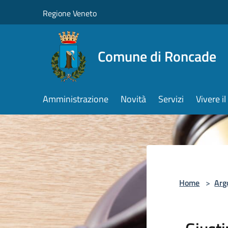
Salta al contenuto principale
Regione Veneto
Comune di Roncade
Amministrazione
Novità
Servizi
Vivere 
Home
>
Arg