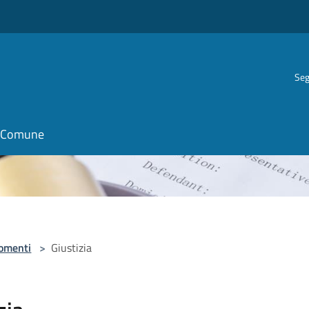
Seg
il Comune
omenti
>
Giustizia