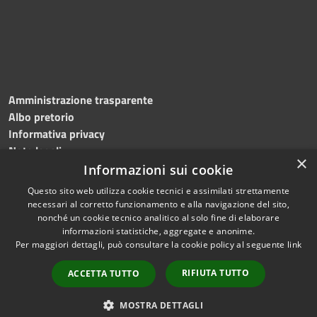
Amministrazione trasparente
Albo pretorio
Informativa privacy
Note legali
×
Dichiarazione di accessibilità
Informazioni sui cookie
Questo sito web utilizza cookie tecnici e assimilati strettamente
necessari al corretto funzionamento e alla navigazione del sito,
nonché un cookie tecnico analitico al solo fine di elaborare
informazioni statistiche, aggregate e anonime.
RSS
Copyright © 2026 • Comune di
Per maggiori dettagli, può consultare la cookie policy al seguente
link
Accessibilità
Roncade • Powered by
Privacy
Municipium
Accesso
•
RIFIUTA TUTTO
ACCETTA TUTTO
Cookie
redazione
Mappa del sito
MOSTRA DETTAGLI