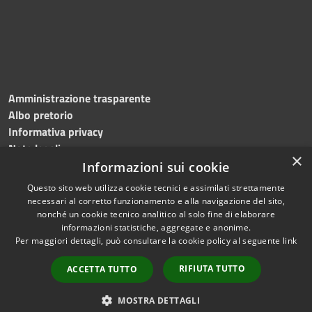
Amministrazione trasparente
Albo pretorio
Informativa privacy
Note legali
×
Dichiarazione di accessibilità
Informazioni sui cookie
Questo sito web utilizza cookie tecnici e assimilati strettamente
necessari al corretto funzionamento e alla navigazione del sito,
nonché un cookie tecnico analitico al solo fine di elaborare
informazioni statistiche, aggregate e anonime.
RSS
Copyright © 2026 • Comune di
Per maggiori dettagli, può consultare la cookie policy al seguente
link
Accessibilità
Roncade • Powered by
Privacy
Municipium
Accesso
•
RIFIUTA TUTTO
ACCETTA TUTTO
Cookie
redazione
Mappa del sito
MOSTRA DETTAGLI