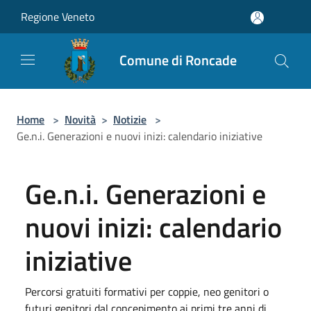
Salta al contenuto principale
Regione Veneto
Comune di Roncade
Home
>
Novità
>
Notizie
>
Ge.n.i. Generazioni e nuovi inizi: calendario iniziative
Ge.n.i. Generazioni e
nuovi inizi: calendario
iniziative
Percorsi gratuiti formativi per coppie, neo genitori o
futuri genitori dal concepimento ai primi tre anni di