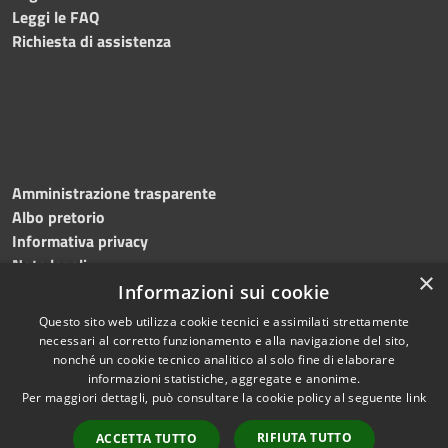
Leggi le FAQ
Richiesta di assistenza
Amministrazione trasparente
Albo pretorio
Informativa privacy
Note legali
×
Dichiarazione di accessibilità
Informazioni sui cookie
Questo sito web utilizza cookie tecnici e assimilati strettamente
necessari al corretto funzionamento e alla navigazione del sito,
nonché un cookie tecnico analitico al solo fine di elaborare
informazioni statistiche, aggregate e anonime.
RSS
Copyright © 2026 • Comune di
Per maggiori dettagli, può consultare la cookie policy al seguente
link
Accessibilità
Roncade • Powered by
Privacy
Municipium
Accesso
•
RIFIUTA TUTTO
ACCETTA TUTTO