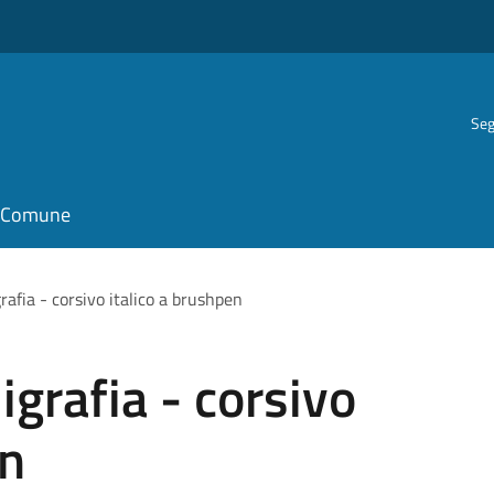
Seg
il Comune
rafia - corsivo italico a brushpen
igrafia - corsivo
en