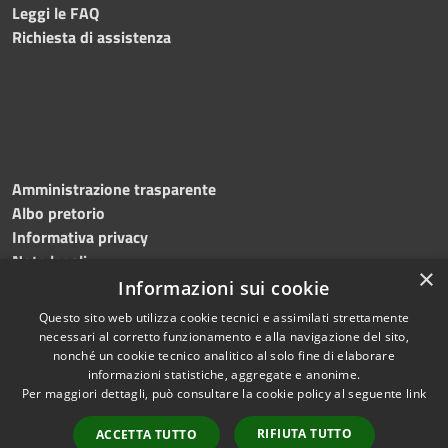
Leggi le FAQ
Richiesta di assistenza
Amministrazione trasparente
Albo pretorio
Informativa privacy
Note legali
×
Dichiarazione di accessibilità
Informazioni sui cookie
Questo sito web utilizza cookie tecnici e assimilati strettamente
necessari al corretto funzionamento e alla navigazione del sito,
nonché un cookie tecnico analitico al solo fine di elaborare
informazioni statistiche, aggregate e anonime.
RSS
Copyright © 2026 • Comune di
Per maggiori dettagli, può consultare la cookie policy al seguente
link
Accessibilità
Roncade • Powered by
Privacy
Municipium
Accesso
•
RIFIUTA TUTTO
ACCETTA TUTTO