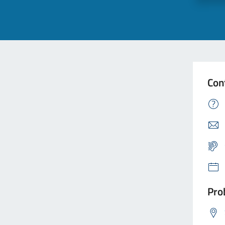
Con
Prob