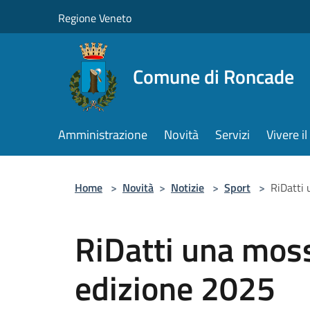
Salta al contenuto principale
Regione Veneto
Comune di Roncade
Amministrazione
Novità
Servizi
Vivere 
Home
>
Novità
>
Notizie
>
Sport
>
RiDatti 
RiDatti una moss
edizione 2025