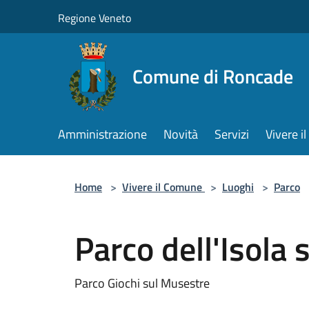
Salta al contenuto principale
Regione Veneto
Comune di Roncade
Amministrazione
Novità
Servizi
Vivere 
Home
>
Vivere il Comune
>
Luoghi
>
Parco
Parco dell'Isola
Parco Giochi sul Musestre