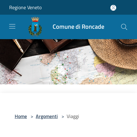
Salta al contenuto principale
Regione Veneto
Comune di Roncade
Home
>
Argomenti
>
Viaggi