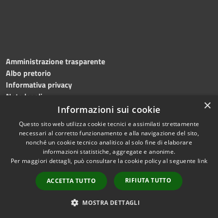
Amministrazione trasparente
Albo pretorio
Informativa privacy
Note legali
×
Dichiarazione di accessibilità
Informazioni sui cookie
Questo sito web utilizza cookie tecnici e assimilati strettamente
necessari al corretto funzionamento e alla navigazione del sito,
nonché un cookie tecnico analitico al solo fine di elaborare
informazioni statistiche, aggregate e anonime.
RSS
Copyright © 2026 • Comune di
Per maggiori dettagli, può consultare la cookie policy al seguente
link
Accessibilità
Roncade • Powered by
Privacy
Municipium
Accesso
•
RIFIUTA TUTTO
ACCETTA TUTTO
Cookie
redazione
Mappa del sito
MOSTRA DETTAGLI