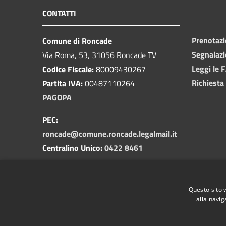
CONTATTI
Prenotaz
Comune di Roncade
Segnalazi
Via Roma, 53, 31056 Roncade TV
Leggi le 
Codice Fiscale:
80009430267
Richiesta
Partita IVA:
00487110264
PAGOPA
PEC:
roncade@comune.roncade.legalmail.it
Centralino Unico:
0422 8461
Numero Verde Segnalazioni
Pubblica Illuminazione
Questo sito 
800 292458
alla navig