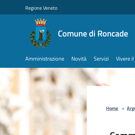
Salta al contenuto principale
Regione Veneto
Comune di Roncade
Amministrazione
Novità
Servizi
Vivere 
Home
>
Arg