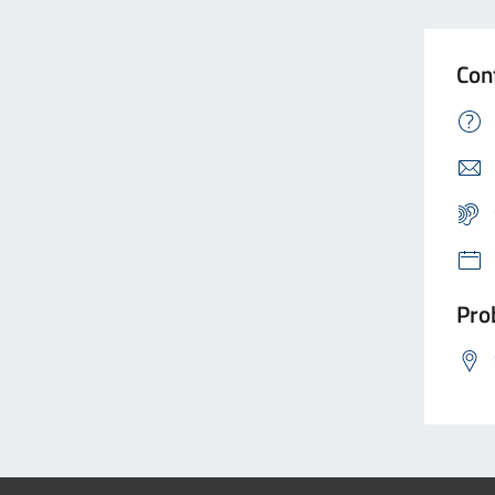
Con
Prob