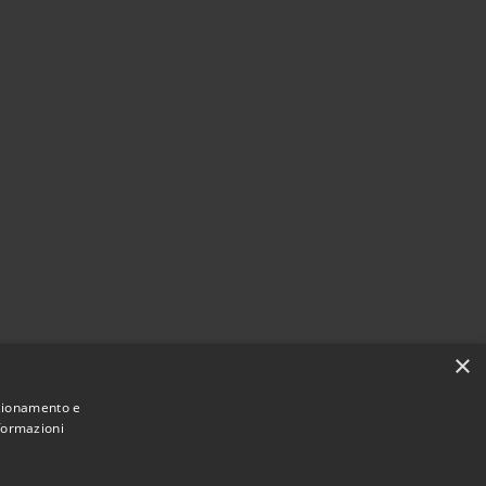
×
nzionamento e
nformazioni