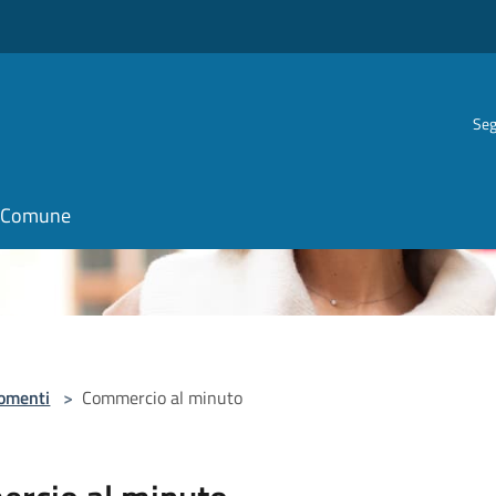
Seg
il Comune
omenti
>
Commercio al minuto