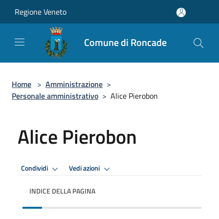
Salta al contenuto principale
Regione Veneto
Comune di Roncade
Home
>
Amministrazione
>
Personale amministrativo
>
Alice Pierobon
Alice Pierobon
Condividi
Vedi azioni
INDICE DELLA PAGINA