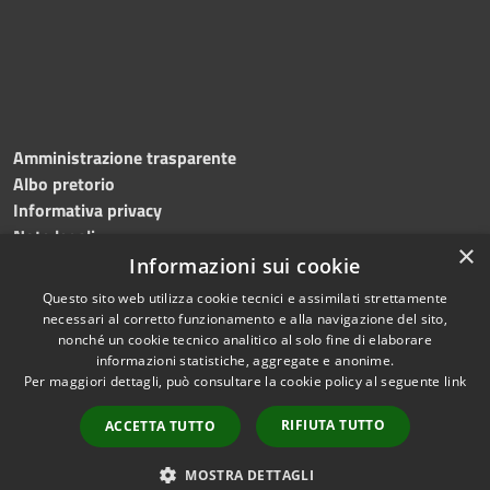
Amministrazione trasparente
Albo pretorio
Informativa privacy
Note legali
×
Dichiarazione di accessibilità
Informazioni sui cookie
Questo sito web utilizza cookie tecnici e assimilati strettamente
necessari al corretto funzionamento e alla navigazione del sito,
nonché un cookie tecnico analitico al solo fine di elaborare
informazioni statistiche, aggregate e anonime.
RSS
Copyright © 2026 • Comune di
Per maggiori dettagli, può consultare la cookie policy al seguente
link
Accessibilità
Roncade • Powered by
Privacy
Municipium
Accesso
•
RIFIUTA TUTTO
ACCETTA TUTTO
Cookie
redazione
Mappa del sito
MOSTRA DETTAGLI