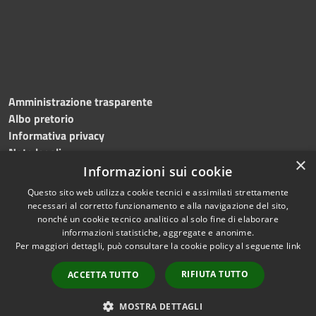
Amministrazione trasparente
Albo pretorio
Informativa privacy
Note legali
×
Dichiarazione di accessibilità
Informazioni sui cookie
Questo sito web utilizza cookie tecnici e assimilati strettamente
necessari al corretto funzionamento e alla navigazione del sito,
nonché un cookie tecnico analitico al solo fine di elaborare
informazioni statistiche, aggregate e anonime.
RSS
Copyright © 2026 • Comune di
Per maggiori dettagli, può consultare la cookie policy al seguente
link
Accessibilità
Roncade • Powered by
Privacy
Municipium
Accesso
•
RIFIUTA TUTTO
ACCETTA TUTTO
Cookie
redazione
Mappa del sito
MOSTRA DETTAGLI