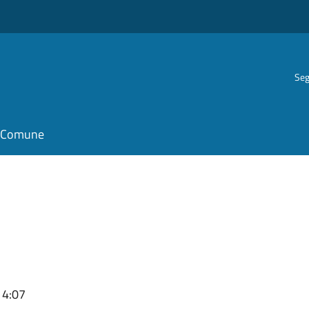
Seg
il Comune
14:07