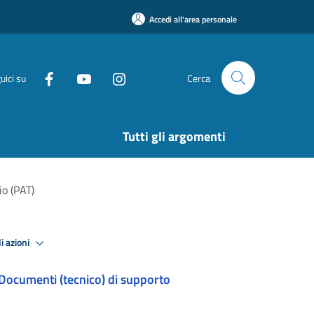
Accedi all'area personale
uici su
Cerca
Tutti gli argomenti
io (PAT)
i azioni
Documenti (tecnico) di supporto