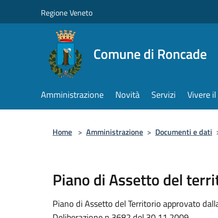
Salta al contenuto principale
Regione Veneto
Comune di Roncade
Amministrazione
Novità
Servizi
Vivere 
Home
>
Amministrazione
>
Documenti e dati
Piano di Assetto del terri
Piano di Assetto del Territorio approvato dal
Deliberazione n.3682 del 30.11.2009