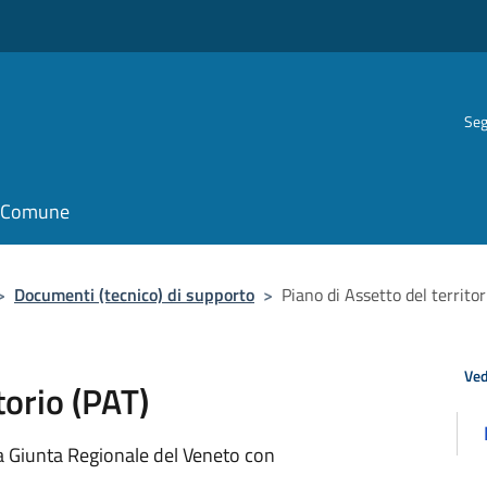
Seg
il Comune
>
Documenti (tecnico) di supporto
>
Piano di Assetto del territor
Ved
torio (PAT)
la Giunta Regionale del Veneto con