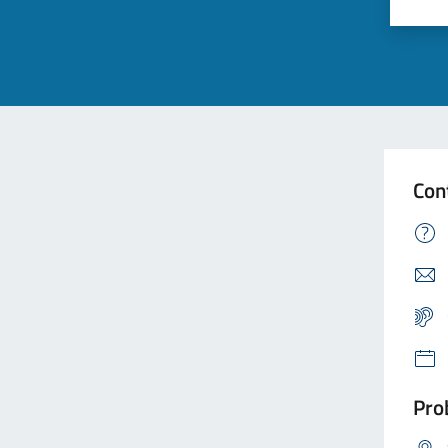
Con
Prob