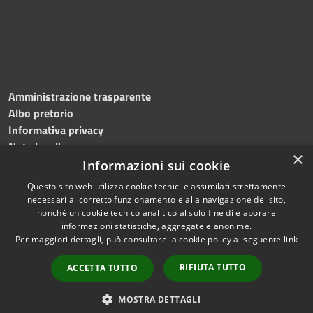
Amministrazione trasparente
Albo pretorio
Informativa privacy
Note legali
×
Dichiarazione di accessibilità
Informazioni sui cookie
Questo sito web utilizza cookie tecnici e assimilati strettamente
necessari al corretto funzionamento e alla navigazione del sito,
nonché un cookie tecnico analitico al solo fine di elaborare
informazioni statistiche, aggregate e anonime.
RSS
Copyright © 2026 • Comune di
Per maggiori dettagli, può consultare la cookie policy al seguente
link
Accessibilità
Roncade • Powered by
Privacy
Municipium
Accesso
•
RIFIUTA TUTTO
ACCETTA TUTTO
Cookie
redazione
Mappa del sito
MOSTRA DETTAGLI