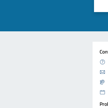
Con
Prob