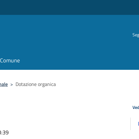
Seg
il Comune
nale
>
Dotazione organica
Ved
3:39