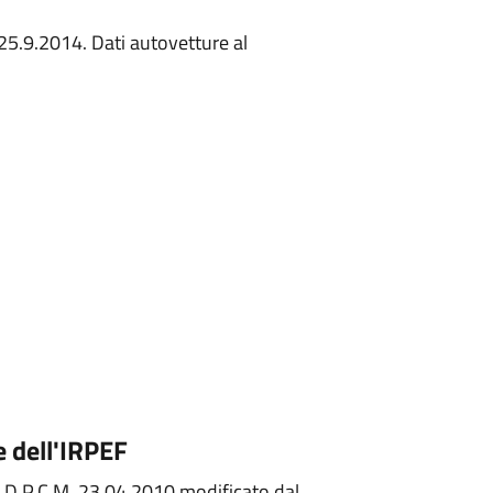
. 25.9.2014. Dati autovetture al
e dell'IRPEF
el D.P.C.M. 23.04.2010 modificato dal