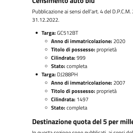
Censimento auto blu
Pubblicazione ai sensi dell’art. 4 del D.P.C.M
31.12.2022.
Targa:
GC512BT
Anno di immatricolazione:
2020
Titolo di possesso:
proprietà
Cilindrata:
999
Stato:
completa
Targa:
DJ288PH
Anno di immatricolazione:
2007
Titolo di possesso:
proprietà
Cilindrata:
1497
Stato:
completa
Destinazione quota del 5 per mill
In questa sezione sono pubblicati, ai sensi d