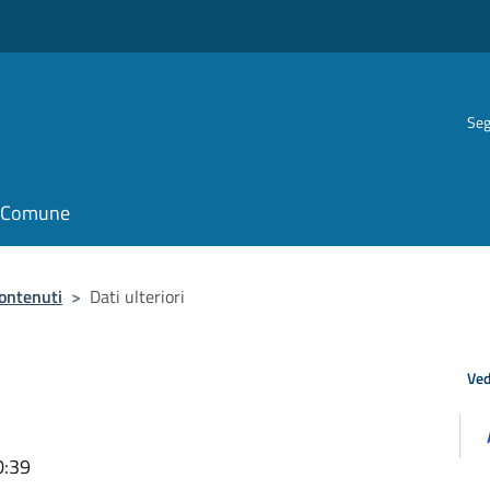
Seg
il Comune
contenuti
>
Dati ulteriori
Ved
0:39