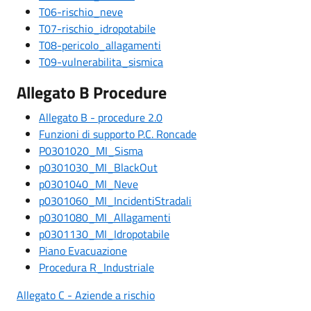
T06-rischio_neve
T07-rischio_idropotabile
T08-pericolo_allagamenti
T09-vulnerabilita_sismica
Allegato B Procedure
Allegato B - procedure 2.0
Funzioni di supporto P.C. Roncade
P0301020_MI_Sisma
p0301030_MI_BlackOut
p0301040_MI_Neve
p0301060_MI_IncidentiStradali
p0301080_MI_Allagamenti
p0301130_MI_Idropotabile
Piano Evacuazione
Procedura R_Industriale
Allegato C - Aziende a rischio