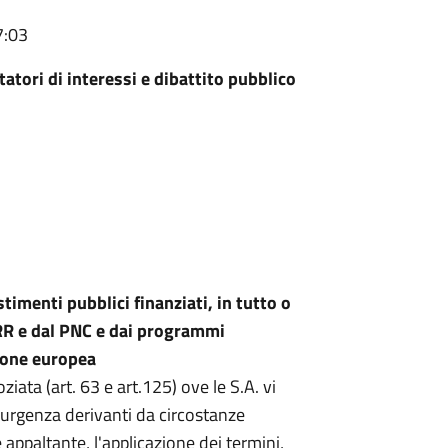
7:03
atori di interessi e dibattito pubblico
timenti pubblici finanziati, in tutto o
NRR e dal PNC e dai programmi
nione europea
iata (art. 63 e art.125) ove le S.A. vi
 urgenza derivanti da circostanze
 appaltante, l'applicazione dei termini,