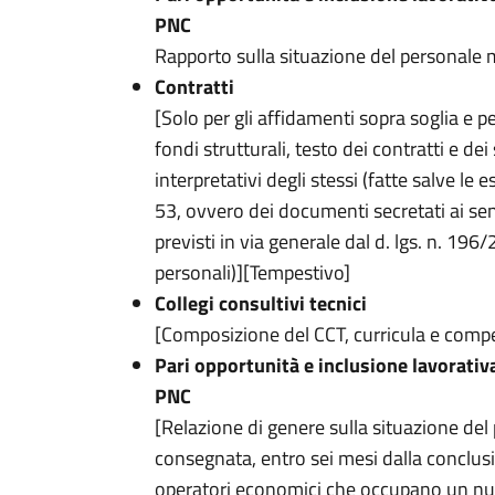
PNC
Rapporto sulla situazione del personale 
Contratti
[Solo per gli affidamenti sopra soglia e p
fondi strutturali, testo dei contratti e de
interpretativi degli stessi (fatte salve le e
53, ovvero dei documenti secretati ai sensi
previsti in via generale dal d. lgs. n. 196
personali)][Tempestivo]
Collegi consultivi tecnici
[Composizione del CCT, curricula e com
Pari opportunità e inclusione lavorativa
PNC
[Relazione di genere sulla situazione de
consegnata, entro sei mesi dalla conclusio
operatori economici che occupano un num