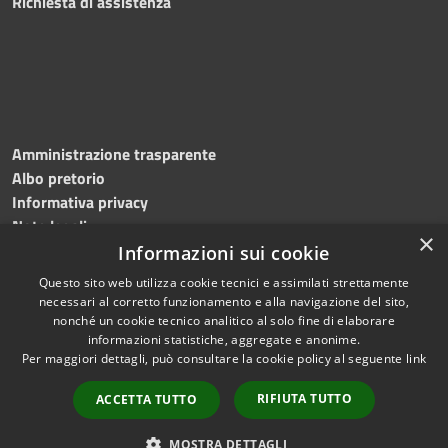
Richiesta di assistenza
Amministrazione trasparente
Albo pretorio
Informativa privacy
Note legali
×
Dichiarazione di accessibilità
Informazioni sui cookie
Questo sito web utilizza cookie tecnici e assimilati strettamente
necessari al corretto funzionamento e alla navigazione del sito,
nonché un cookie tecnico analitico al solo fine di elaborare
informazioni statistiche, aggregate e anonime.
RSS
Copyright © 2026 • Comune di
Per maggiori dettagli, può consultare la cookie policy al seguente
link
Accessibilità
Roncade • Powered by
Privacy
Municipium
Accesso
•
RIFIUTA TUTTO
ACCETTA TUTTO
Cookie
redazione
Mappa del sito
MOSTRA DETTAGLI