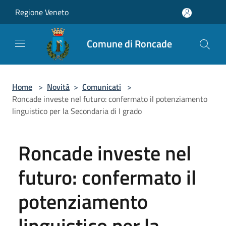
Salta al contenuto principale
Regione Veneto
Comune di Roncade
Home
>
Novità
>
Comunicati
>
Roncade investe nel futuro: confermato il potenziamento
linguistico per la Secondaria di I grado
Roncade investe nel
futuro: confermato il
potenziamento
linguistico per la