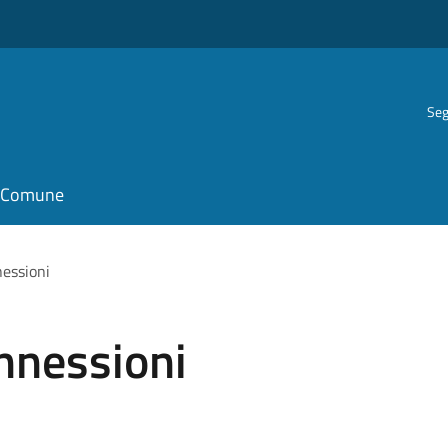
Seg
il Comune
nessioni
onnessioni