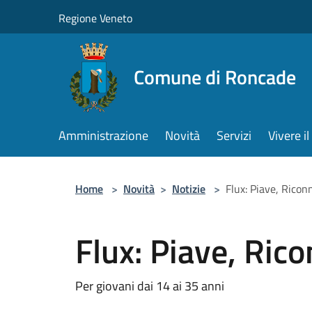
Salta al contenuto principale
Regione Veneto
Comune di Roncade
Amministrazione
Novità
Servizi
Vivere 
Home
>
Novità
>
Notizie
>
Flux: Piave, Ricon
Flux: Piave, Ric
Per giovani dai 14 ai 35 anni