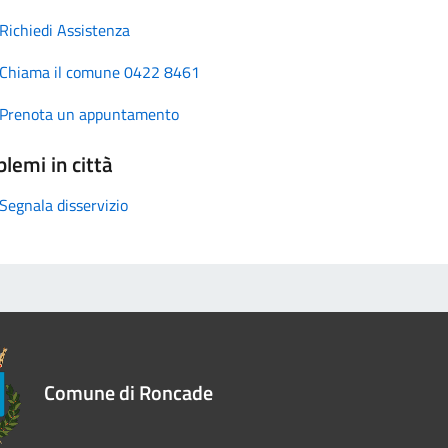
Richiedi Assistenza
Chiama il comune 0422 8461
Prenota un appuntamento
lemi in città
Segnala disservizio
Comune di Roncade