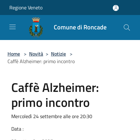
Salta al contenuto principale
Regione Veneto
Comune di Roncade
Home
>
Novità
>
Notizie
>
Caffè Alzheimer: primo incontro
Caffè Alzheimer:
primo incontro
Mercoledì 24 settembre alle ore 20:30
Data :