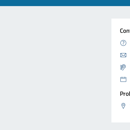
Con
Prob