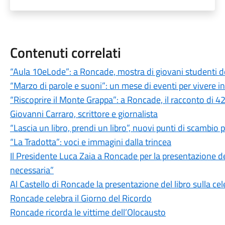
Contenuti correlati
“Aula 10eLode”: a Roncade, mostra di giovani studenti de
“Marzo di parole e suoni”: un mese di eventi per vivere i
“Riscoprire il Monte Grappa”: a Roncade, il racconto di 42 
Giovanni Carraro, scrittore e giornalista
“Lascia un libro, prendi un libro”, nuovi punti di scambi
“La Tradotta”: voci e immagini dalla trincea
Il Presidente Luca Zaia a Roncade per la presentazione d
necessaria”
Al Castello di Roncade la presentazione del libro sulla c
Roncade celebra il Giorno del Ricordo
Roncade ricorda le vittime dell’Olocausto