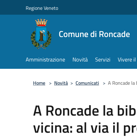
Salta al contenuto principale
Regione Veneto
Comune di Roncade
Amministrazione
Novità
Servizi
Vivere 
Home
>
Novità
>
Comunicati
>
A Roncade la bi
A Roncade la bibl
vicina: al via il p