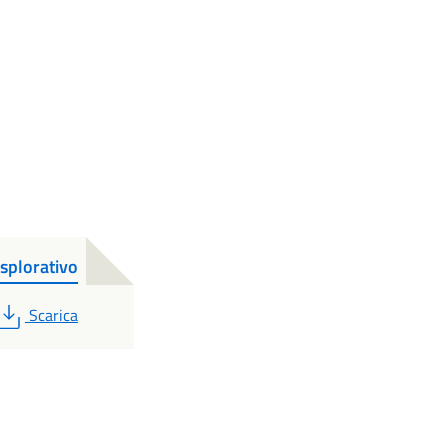
plorativo
PDF
Scarica