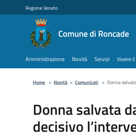
Salta al contenuto principale
Regione Veneto
Comune di Roncade
Amministrazione
Novità
Servizi
Vivere 
Home
>
Novità
>
Comunicati
>
Donna salvata 
Donna salvata da
decisivo l’interv