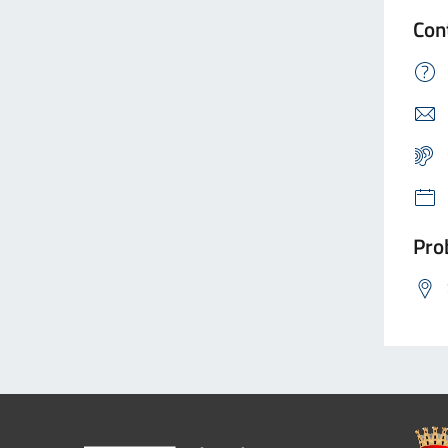
Con
Prob