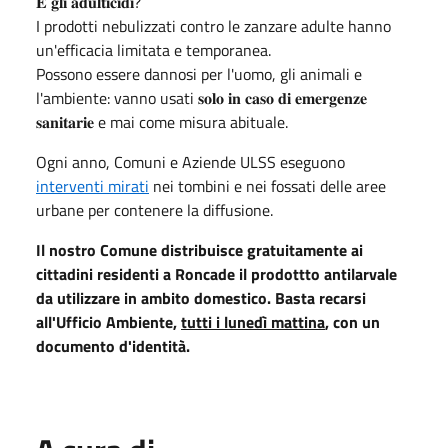
𝐄 𝐠𝐥𝐢 𝐚𝐝𝐮𝐥𝐭𝐢𝐜𝐢𝐝𝐢?
I prodotti nebulizzati contro le zanzare adulte hanno
un'efficacia limitata e temporanea.
Possono essere dannosi per l'uomo, gli animali e
l'ambiente: vanno usati 𝐬𝐨𝐥𝐨 𝐢𝐧 𝐜𝐚𝐬𝐨 𝐝𝐢 𝐞𝐦𝐞𝐫𝐠𝐞𝐧𝐳𝐞
𝐬𝐚𝐧𝐢𝐭𝐚𝐫𝐢𝐞 e mai come misura abituale.
Ogni anno, Comuni e Aziende ULSS eseguono
interventi mirati
nei tombini e nei fossati delle aree
urbane per contenere la diffusione.
Il nostro Comune distribuisce gratuitamente ai
cittadini residenti a Roncade il prodottto antilarvale
da utilizzare in ambito domestico. Basta recarsi
all'Ufficio Ambiente,
tutti i lunedì mattina
, con un
documento d'identità.