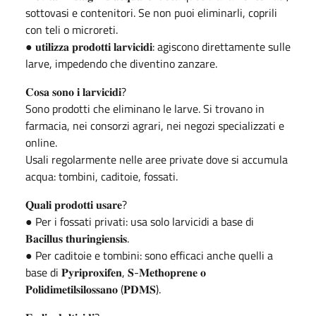
sottovasi e contenitori. Se non puoi eliminarli, coprili
con teli o microreti.
● 𝐮𝐭𝐢𝐥𝐢𝐳𝐳𝐚 𝐩𝐫𝐨𝐝𝐨𝐭𝐭𝐢 𝐥𝐚𝐫𝐯𝐢𝐜𝐢𝐝𝐢: agiscono direttamente sulle
larve, impedendo che diventino zanzare.
𝐂𝐨𝐬𝐚 𝐬𝐨𝐧𝐨 𝐢 𝐥𝐚𝐫𝐯𝐢𝐜𝐢𝐝𝐢?
Sono prodotti che eliminano le larve. Si trovano in
farmacia, nei consorzi agrari, nei negozi specializzati e
online.
Usali regolarmente nelle aree private dove si accumula
acqua: tombini, caditoie, fossati.
𝐐𝐮𝐚𝐥𝐢 𝐩𝐫𝐨𝐝𝐨𝐭𝐭𝐢 𝐮𝐬𝐚𝐫𝐞?
● Per i fossati privati: usa solo larvicidi a base di
𝐁𝐚𝐜𝐢𝐥𝐥𝐮𝐬 𝐭𝐡𝐮𝐫𝐢𝐧𝐠𝐢𝐞𝐧𝐬𝐢𝐬.
● Per caditoie e tombini: sono efficaci anche quelli a
base di 𝐏𝐲𝐫𝐢𝐩𝐫𝐨𝐱𝐢𝐟𝐞𝐧, 𝐒-𝐌𝐞𝐭𝐡𝐨𝐩𝐫𝐞𝐧𝐞 𝐨
𝐏𝐨𝐥𝐢𝐝𝐢𝐦𝐞𝐭𝐢𝐥𝐬𝐢𝐥𝐨𝐬𝐬𝐚𝐧𝐨 (𝐏𝐃𝐌𝐒).