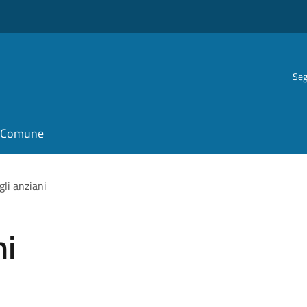
Seg
il Comune
gli anziani
ni