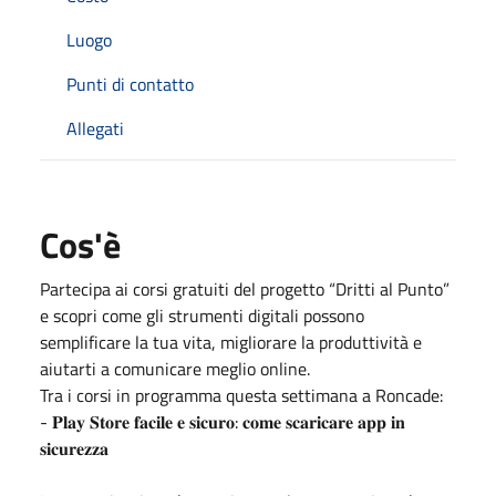
Luogo
Punti di contatto
Allegati
Cos'è
Partecipa ai corsi gratuiti del progetto “Dritti al Punto”
e scopri come gli strumenti digitali possono
semplificare la tua vita, migliorare la produttività e
aiutarti a comunicare meglio online.
Tra i corsi in programma questa settimana a Roncade:
- 𝐏𝐥𝐚𝐲 𝐒𝐭𝐨𝐫𝐞 𝐟𝐚𝐜𝐢𝐥𝐞 𝐞 𝐬𝐢𝐜𝐮𝐫𝐨: 𝐜𝐨𝐦𝐞 𝐬𝐜𝐚𝐫𝐢𝐜𝐚𝐫𝐞 𝐚𝐩𝐩 𝐢𝐧
𝐬𝐢𝐜𝐮𝐫𝐞𝐳𝐳𝐚