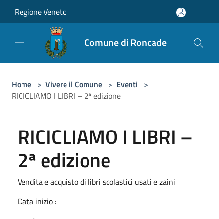
Salta al contenuto principale
Regione Veneto
Comune di Roncade
Home
>
Vivere il Comune
>
Eventi
>
RICICLIAMO I LIBRI – 2ª edizione
RICICLIAMO I LIBRI –
2ª edizione
Vendita e acquisto di libri scolastici usati e zaini
Data inizio :