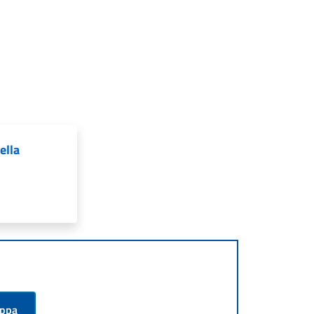
ella
appa