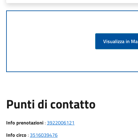
Visualizza in M
Punti di contatto
Info prenotazioni
:
3922006121
Info circo
:
3516039476