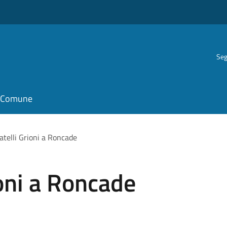
Seg
il Comune
atelli Grioni a Roncade
ioni a Roncade