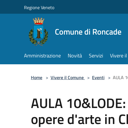
Salta al contenuto principale
Regione Veneto
Comune di Roncade
Amministrazione
Novità
Servizi
Vivere 
Home
>
Vivere il Comune
>
Eventi
>
AULA 10
AULA 10&LODE: e
opere d'arte in 