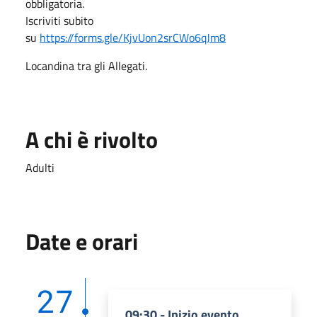
obbligatoria.
Iscriviti subito
su
https://forms.gle/KjvUon2srCWo6qJm8
Locandina tra gli Allegati.
A chi è rivolto
Adulti
Date e orari
27
09:30 - Inizio evento