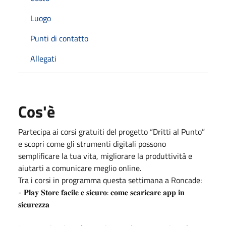
Luogo
Punti di contatto
Allegati
Cos'è
Partecipa ai corsi gratuiti del progetto “Dritti al Punto”
e scopri come gli strumenti digitali possono
semplificare la tua vita, migliorare la produttività e
aiutarti a comunicare meglio online.
Tra i corsi in programma questa settimana a Roncade:
- 𝐏𝐥𝐚𝐲 𝐒𝐭𝐨𝐫𝐞 𝐟𝐚𝐜𝐢𝐥𝐞 𝐞 𝐬𝐢𝐜𝐮𝐫𝐨: 𝐜𝐨𝐦𝐞 𝐬𝐜𝐚𝐫𝐢𝐜𝐚𝐫𝐞 𝐚𝐩𝐩 𝐢𝐧
𝐬𝐢𝐜𝐮𝐫𝐞𝐳𝐳𝐚