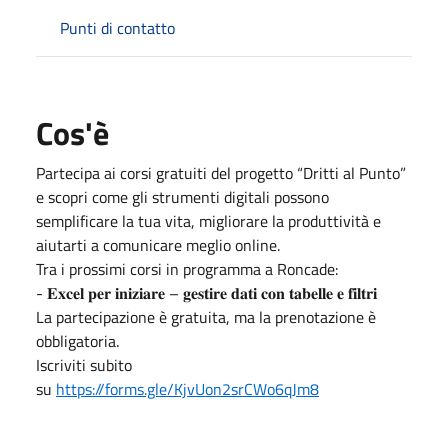
Punti di contatto
Cos'è
Partecipa ai corsi gratuiti del progetto “Dritti al Punto”
e scopri come gli strumenti digitali possono
semplificare la tua vita, migliorare la produttività e
aiutarti a comunicare meglio online.
Tra i prossimi corsi in programma a Roncade:
- 𝐄𝐱𝐜𝐞𝐥 𝐩𝐞𝐫 𝐢𝐧𝐢𝐳𝐢𝐚𝐫𝐞 – 𝐠𝐞𝐬𝐭𝐢𝐫𝐞 𝐝𝐚𝐭𝐢 𝐜𝐨𝐧 𝐭𝐚𝐛𝐞𝐥𝐥𝐞 𝐞 𝐟𝐢𝐥𝐭𝐫𝐢
La partecipazione è gratuita, ma la prenotazione è
obbligatoria.
Iscriviti subito
su
https://forms.gle/KjvUon2srCWo6qJm8