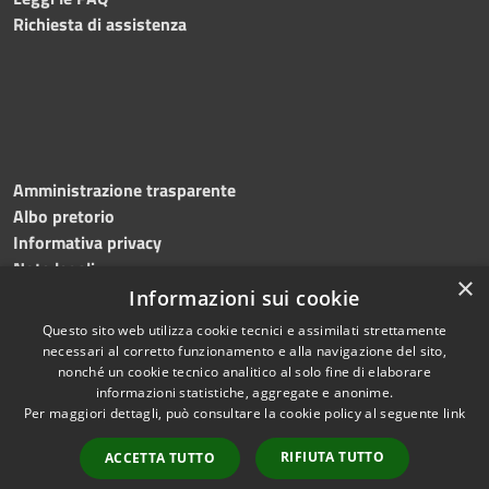
Richiesta di assistenza
Amministrazione trasparente
Albo pretorio
Informativa privacy
Note legali
×
Dichiarazione di accessibilità
Informazioni sui cookie
Questo sito web utilizza cookie tecnici e assimilati strettamente
necessari al corretto funzionamento e alla navigazione del sito,
nonché un cookie tecnico analitico al solo fine di elaborare
informazioni statistiche, aggregate e anonime.
RSS
Copyright © 2026 • Comune di
Per maggiori dettagli, può consultare la cookie policy al seguente
link
Accessibilità
Roncade • Powered by
Privacy
Municipium
Accesso
•
RIFIUTA TUTTO
ACCETTA TUTTO
Cookie
redazione