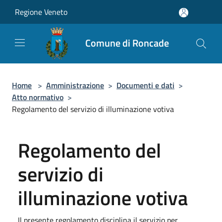
Salta al contenuto principale
Regione Veneto
Comune di Roncade
Home
>
Amministrazione
>
Documenti e dati
>
Atto normativo
>
Regolamento del servizio di illuminazione votiva
Regolamento del
servizio di
illuminazione votiva
Il presente regolamento disciplina il servizio per