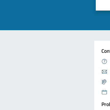
Con
Prob